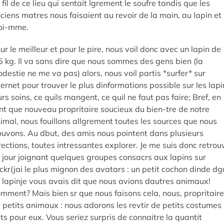
i fil de ce lieu qui sentait lgrement le soufre tandis que les
ciens matres nous faisaient au revoir de la main, au lapin et
oi-mme.
ur le meilleur et pour le pire, nous voil donc avec un lapin de
5 kg. Il va sans dire que nous sommes des gens bien (la
destie ne me va pas) alors, nous voil partis *surfer* sur
ternet pour trouver le plus dinformations possible sur les lapi
urs soins, ce quils mangent, ce quil ne faut pas faire; Bref, en
nt que nouveau propritaire soucieux du bien-tre de notre
imal, nous fouillons allgrement toutes les sources que nous
ouvons. Au dbut, des amis nous pointent dans plusieurs
rections, toutes intressantes explorer. Je me suis donc retrou
 jour joignant quelques groupes consacrs aux lapins sur
ickr(jai le plus mignon des avatars : un petit cochon dinde dg
 lapinje vous avais dit que nous avions dautres animaux!
mment? Mais bien sr que nous faisons cela, nous, propritaire
 petits animaux : nous adorons les revtir de petits costumes
its pour eux. Vous seriez surpris de connaitre la quantit