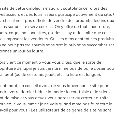
 site de cette ampleur ne saurait sautofinancer alors des
vestisseurs et des fournisseurs participe activement au site.
rche : il nest pas difficile de vendre des produits destins au
pins sur un site rserv ceux-ci. On y offre de tout : nourriture,
uets, cage, maisonnettes, gteries : il ny a de limite que celle
e simposent les vendeurs. Oui, les gens achtent ces produits
 ne peut pas tre soumis sans arrt la pub sans succomber se
armes un jour ou lautre.
ors vient ce moment o vous vous dites, quelle sorte de
opritaire de lapin je suis : je nai mme pas de balle dosier pou
n petit (ou de costume, jouet, etc : la liste est longue).
intenant, un conseil avant de vous lancer sur ce site pour
ndre votre dernier bidule la mode : la courtoisie et le srieux
nt de mise et vous devez vous adresser au crateur du site
rouvez-le vous-mme : je ne vais quand mme pas faire tout le
avail pour vous!) Les utilisateurs de ce genre de site ne sont