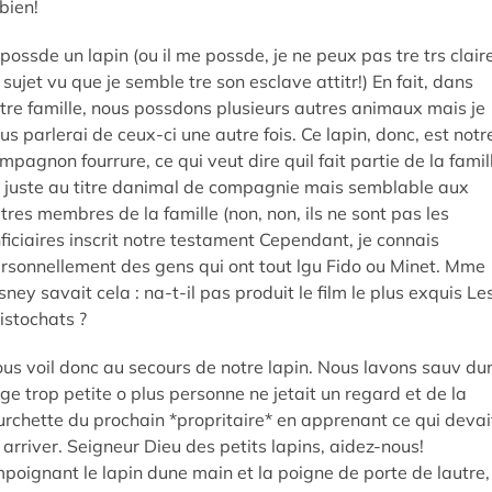
 bien!
 possde un lapin (ou il me possde, je ne peux pas tre trs clair
 sujet vu que je semble tre son esclave attitr!) En fait, dans
tre famille, nous possdons plusieurs autres animaux mais je
us parlerai de ceux-ci une autre fois. Ce lapin, donc, est notr
mpagnon fourrure, ce qui veut dire quil fait partie de la famil
 juste au titre danimal de compagnie mais semblable aux
tres membres de la famille (non, non, ils ne sont pas les
ficiaires inscrit notre testament Cependant, je connais
rsonnellement des gens qui ont tout lgu Fido ou Minet. Mme
sney savait cela : na-t-il pas produit le film le plus exquis Le
istochats ?
us voil donc au secours de notre lapin. Nous lavons sauv du
ge trop petite o plus personne ne jetait un regard et de la
urchette du prochain *propritaire* en apprenant ce qui devai
i arriver. Seigneur Dieu des petits lapins, aidez-nous!
poignant le lapin dune main et la poigne de porte de lautre,