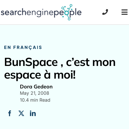
Skip
to
To
content
Na
EN FRANÇAIS
BunSpace , c’est mon
espace à moi!
Dora Gedeon
May 21, 2008
10.4 min Read