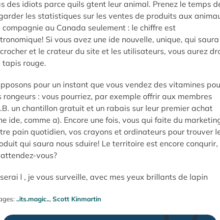
s des idiots parce quils gtent leur animal. Prenez le temps d
garder les statistiques sur les ventes de produits aux anima
 compagnie au Canada seulement : le chiffre est
tronomique! Si vous avez une ide nouvelle, unique, qui saura
crocher et le crateur du site et les utilisateurs, vous aurez dro
 tapis rouge.
pposons pour un instant que vous vendez des vitamines pou
s rongeurs : vous pourriez, par exemple offrir aux membres
I.B. un chantillon gratuit et un rabais sur leur premier achat
ne ide, comme a). Encore une fois, vous qui faite du marketin
tre pain quotidien, vos crayons et ordinateurs pour trouver l
oduit qui saura nous sduire! Le territoire est encore conqurir,
attendez-vous?
 serai l , je vous surveille, avec mes yeux brillants de lapin
ages:
..its.magic..
,
Scott Kinmartin