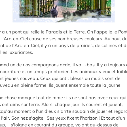
 y a un pont qui relie le Paradis et la Terre. On l'appelle le Pon
 l'Arc-en-Ciel cause de ses nombreuses couleurs. Au bout d
nt de l'Arc-en-Ciel, il y a un pays de prairies, de collines et d
lles luxuriantes.
and un de nos compagnons dcde, il va l -bas. Il y a toujours
 nourriture et un temps printanier. Les animaux vieux et faibl
nt jeunes nouveau. Ceux qui ont t blesss ou mutils sont de
uveau en pleine forme. Ils jouent ensemble toute la journe.
e chose manque tout de mme : ils ne sont pas avec ceux qui
s ont aims sur terre. Alors, chaque jour ils courent et jouent,
squ'au moment o l'un d'eux s'arrte soudain de jouer et regar
 l'air. Son nez s'agite ! Ses yeux fixent l'horizon ! Et tout d'un
up, il s'loigne en courant du groupe, volant au-dessus de