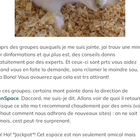
prs des groupes auxquels je me suis jointe, jai trouv une mi
r dinformations et qui plus est, des conseils donns
atuitement par des experts. Et ceux-ci sont prts vous aidez
and vous en faite la demande, sans rclamer le moindre sou,
o Bono! Vous avouerez que cela est trs attirant!
 ces groupes, certains mont pointe dans la direction de
unSpace
. Daccord, me suis-je dit. Allons voir de quoi il retou
isque ce site ma t recommand chaudement par des amis (vo
-haut comment nous adhrons de nouveaux sites) : on ne sait
mais, cest peut-tre surprenant.
! Ha! *Jackpot*! Cet espace est non seulement amical mais