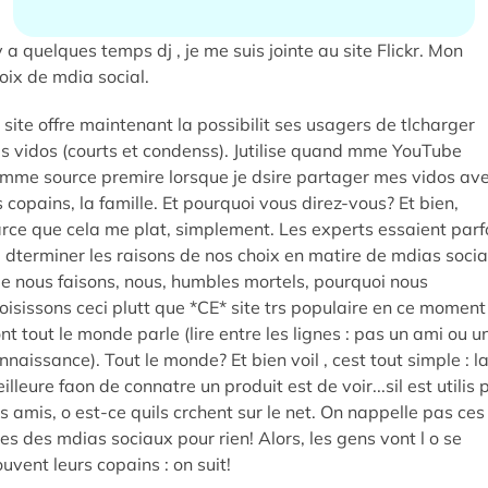
 y a quelques temps dj , je me suis jointe au site Flickr. Mon
oix de mdia social.
 site offre maintenant la possibilit ses usagers de tlcharger
s vidos (courts et condenss). Jutilise quand mme YouTube
mme source premire lorsque je dsire partager mes vidos av
s copains, la famille. Et pourquoi vous direz-vous? Et bien,
rce que cela me plat, simplement. Les experts essaient parf
 dterminer les raisons de nos choix en matire de mdias soci
e nous faisons, nous, humbles mortels, pourquoi nous
oisissons ceci plutt que *CE* site trs populaire en ce moment
nt tout le monde parle (lire entre les lignes : pas un ami ou u
nnaissance). Tout le monde? Et bien voil , cest tout simple : l
illeure faon de connatre un produit est de voir...sil est utilis 
s amis, o est-ce quils crchent sur le net. On nappelle pas ces
tes des mdias sociaux pour rien! Alors, les gens vont l o se
ouvent leurs copains : on suit!