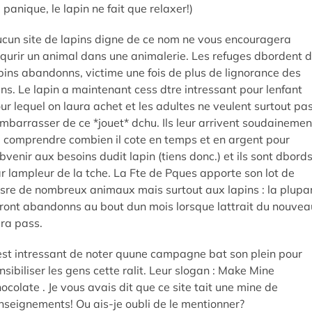
 panique, le lapin ne fait que relaxer!)
cun site de lapins digne de ce nom ne vous encouragera
qurir un animal dans une animalerie. Les refuges dbordent 
pins abandonns, victime une fois de plus de lignorance des
ns. Le lapin a maintenant cess dtre intressant pour lenfant
ur lequel on laura achet et les adultes ne veulent surtout pa
mbarrasser de ce *jouet* dchu. Ils leur arrivent soudainemen
 comprendre combien il cote en temps et en argent pour
bvenir aux besoins dudit lapin (tiens donc.) et ils sont dbord
r lampleur de la tche. La Fte de Pques apporte son lot de
sre de nombreux animaux mais surtout aux lapins : la plupa
ront abandonns au bout dun mois lorsque lattrait du nouvea
ra pass.
 est intressant de noter quune campagne bat son plein pour
nsibiliser les gens cette ralit. Leur slogan : Make Mine
ocolate . Je vous avais dit que ce site tait une mine de
nseignements! Ou ais-je oubli de le mentionner?