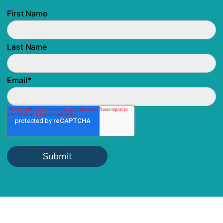
First Name
Last Name
Email
*