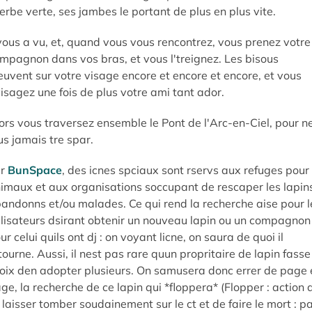
herbe verte, ses jambes le portant de plus en plus vite.
 vous a vu, et, quand vous vous rencontrez, vous prenez votre
mpagnon dans vos bras, et vous l'treignez. Les bisous
euvent sur votre visage encore et encore et encore, et vous
isagez une fois de plus votre ami tant ador.
ors vous traversez ensemble le Pont de l'Arc-en-Ciel, pour n
us jamais tre spar.
ur
BunSpace
, des icnes spciaux sont rservs aux refuges pour
imaux et aux organisations soccupant de rescaper les lapin
andonns et/ou malades. Ce qui rend la recherche aise pour l
ilisateurs dsirant obtenir un nouveau lapin ou un compagnon
ur celui quils ont dj : on voyant licne, on saura de quoi il
tourne. Aussi, il nest pas rare quun propritaire de lapin fasse
oix den adopter plusieurs. On samusera donc errer de page 
ge, la recherche de ce lapin qui *floppera* (Flopper : action 
 laisser tomber soudainement sur le ct et de faire le mort : p