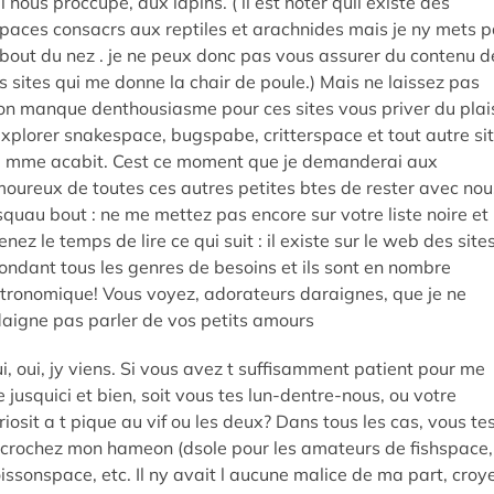
i nous proccupe, aux lapins. ( il est noter quil existe des
paces consacrs aux reptiles et arachnides mais je ny mets 
 bout du nez . je ne peux donc pas vous assurer du contenu d
s sites qui me donne la chair de poule.) Mais ne laissez pas
n manque denthousiasme pour ces sites vous priver du plais
xplorer snakespace, bugspabe, critterspace et tout autre si
 mme acabit. Cest ce moment que je demanderai aux
oureux de toutes ces autres petites btes de rester avec nou
squau bout : ne me mettez pas encore sur votre liste noire et
enez le temps de lire ce qui suit : il existe sur le web des site
ondant tous les genres de besoins et ils sont en nombre
tronomique! Vous voyez, adorateurs daraignes, que je ne
aigne pas parler de vos petits amours
i, oui, jy viens. Si vous avez t suffisamment patient pour me
re jusquici et bien, soit vous tes lun-dentre-nous, ou votre
riosit a t pique au vif ou les deux? Dans tous les cas, vous te
crochez mon hameon (dsole pour les amateurs de fishspace,
issonspace, etc. Il ny avait l aucune malice de ma part, croy