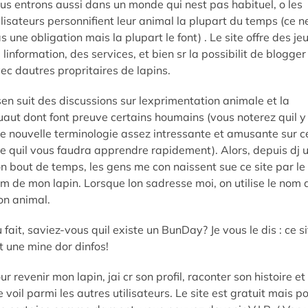
us entrons aussi dans un monde qui nest pas habituel, o les
ilisateurs personnifient leur animal la plupart du temps (ce n
s une obligation mais la plupart le font) . Le site offre des jeu
 linformation, des services, et bien sr la possibilit de blogger
ec dautres propritaires de lapins.
 sen suit des discussions sur lexprimentation animale et la
uaut dont font preuve certains houmains (vous noterez quil y
e nouvelle terminologie assez intressante et amusante sur c
te quil vous faudra apprendre rapidement). Alors, depuis dj 
n bout de temps, les gens me con naissent sue ce site par le
m de mon lapin. Lorsque lon sadresse moi, on utilise le nom 
n animal.
 fait, saviez-vous quil existe un BunDay? Je vous le dis : ce si
t une mine dor dinfos!
ur revenir mon lapin, jai cr son profil, raconter son histoire et
 voil parmi les autres utilisateurs. Le site est gratuit mais p